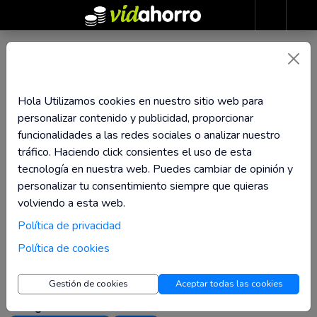
Airhelp ES
Hola Utilizamos cookies en nuestro sitio web para
Hasta 13% de
personalizar contenido y publicidad, proporcionar
Reembolso
funcionalidades a las redes sociales o analizar nuestro
tráfico. Haciendo click consientes el uso de esta
Visita la tienda
tecnología en nuestra web. Puedes cambiar de opinión y
personalizar tu consentimiento siempre que quieras
volviendo a esta web.
¿Vuelo retrasado? Obtén hasta 600 € con Airhelp, líder en
Política de privacidad
compensaciones aéreas. ¡Deja que nos ocupemos de todo!
Política de cookies
Visita la tienda
para más información.
Gestión de cookies
Aceptar todas las cookies
Categorías