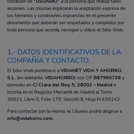
condición de
“USUARIO”
a la persona que realiza tales
acciones. Las mismas implicarán la aceptación expresa de
los términos y condiciones expuestas en el presente
documento que deberán ser respetados y cumplidos por
toda persona que acceda, navegue y utilice el Sitio Web.
1.- DATOS IDENTIFICATIVOS DE LA
COMPAÑÍA Y CONTACTO.
El Sitio Web pertenece a
VIDANET VIDA Y AHORRO,
S.L.
(en adelante,
VIDAHORRO
) con CIF
B87960738
y
domicilio en
C/ Clara del Rey, 5, 28002 – Madrid
e
inscrita en el Registro Mercantil de Madrid al Tomo
36821, Libro 0, Folio 179, Sección 8, Hoja M 659242.
Para contactar con la misma, el Usuario podrá dirigirse a
info@vidahorro.com
.