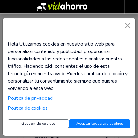
AVISO LEGAL DE
Hola Utilizamos cookies en nuestro sitio web para
personalizar contenido y publicidad, proporcionar
VIDAHORRO.COM
funcionalidades a las redes sociales o analizar nuestro
tráfico. Haciendo click consientes el uso de esta
tecnología en nuestra web. Puedes cambiar de opinión y
personalizar tu consentimiento siempre que quieras
volviendo a esta web.
V.03, enero de 2022.
Política de privacidad
El presente aviso legal regula las condiciones de acceso,
Política de cookies
uso y navegación del Sitio Web
www.vidahorro.com
(en adelante, el Sitio Web).
Gestión de cookies
Aceptar todas las cookies
El acceso, navegación y uso del Sitio Web atribuyen la