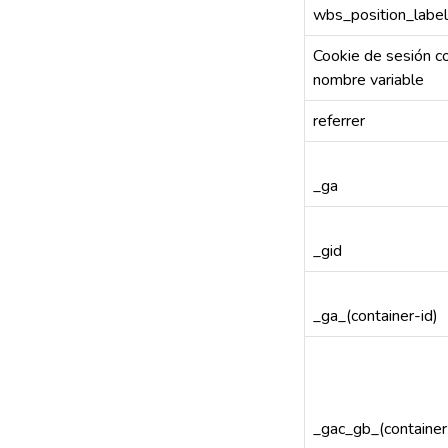
wbs_position_label
Cookie de sesión c
nombre variable
referrer
_ga
_gid
_ga_(container-id)
_gac_gb_(container