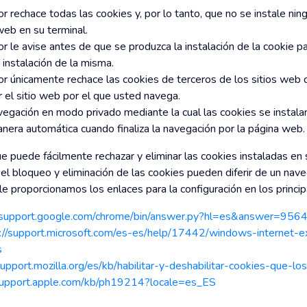
 rechace todas las cookies y, por lo tanto, que no se instale nin
web en su terminal.
 le avise antes de que se produzca la instalación de la cookie p
a instalación de la misma.
r únicamente rechace las cookies de terceros de los sitios web q
or el sitio web por el que usted navega.
egación en modo privado mediante la cual las cookies se instalan
nera automática cuando finaliza la navegación por la página web.
 puede fácilmente rechazar y eliminar las cookies instaladas en
el bloqueo y eliminación de las cookies pueden diferir de un nave
 le proporcionamos los enlaces para la configuración en los princ
//support.google.com/chrome/bin/answer.py?hl=es&answer=956
://support.microsoft.com/es-es/help/17442/windows-internet-e
s
support.mozilla.org/es/kb/habilitar-y-deshabilitar-cookies-que-lo
/support.apple.com/kb/ph19214?locale=es_ES