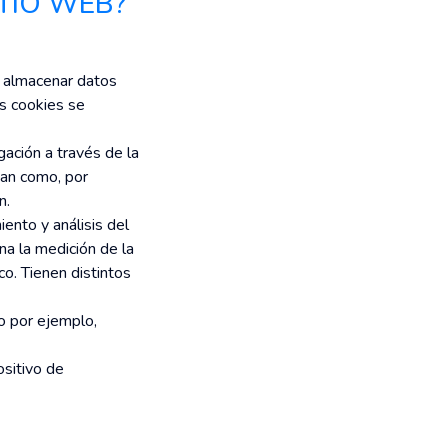
ITIO WEB?
y almacenar datos
s cookies se
gación a través de la
stan como, por
n.
ento y análisis del
na la medición de la
co. Tienen distintos
o por ejemplo,
ositivo de