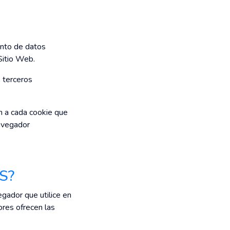
iento de datos
Sitio Web.
s terceros
n a cada cookie que
navegador
S?
egador que utilice en
ores ofrecen las