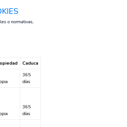
OKIES
les o normativas,
opiedad
Caduca
365
opia
días
365
opia
días