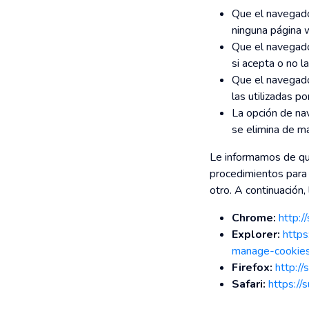
Que el navegador
ninguna página 
Que el navegador
si acepta o no l
Que el navegado
las utilizadas p
La opción de nav
se elimina de ma
Le informamos de que
procedimientos para 
otro. A continuación,
Chrome:
http:
Explorer:
https
manage-cookie
Firefox:
http://
Safari:
https:/