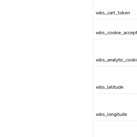
wbs_cart_token
wbs_cookie_accep
wbs_analytic_cook
wbs_latitude
wbs_longitude