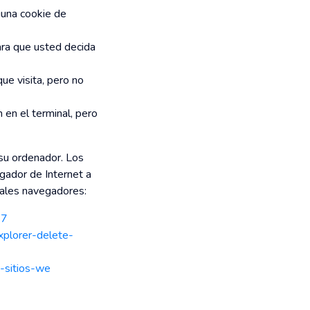
guna cookie de
ara que usted decida
ue visita, pero no
 en el terminal, pero
 su ordenador. Los
gador de Internet a
ipales navegadores:
47
xplorer-delete-
s-sitios-we